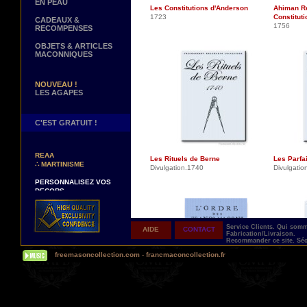
EN PEAU
Les Constitutions d'Anderson
Ahiman R
1723
Constitut
CADEAUX &
1756
RECOMPENSES
OBJETS & ARTICLES
MACONNIQUES
NOUVEAU !
LES AGAPES
C'EST GRATUIT !
NOUVEAUX DECORS !
∴
TABLIERS 12° ET 14°
REAA
Les Rituels de Berne
Les Parfa
∴
MARTINISME
Divulgation.1740
Divulgatio
PERSONNALISEZ VOS
DECORS
VOTRE NOM BRODE A LA
MAIN SUR VOTRE
TABLIER, VORE CORDON
OU VOTRE SAUTOIR
Service Clients.
Qui som
AIDE
CONTACT
Fabrication/Livraison.
NOUVELLE PAGE !
Recommander ce site.
Séc
∴
TEMOIGNAGES
freemasoncollection.com
-
francmaconcollection.fr
CLIENTS
NOUS RECHERCHONS...
DES REPRESENTANTS
Contactez-nous ici