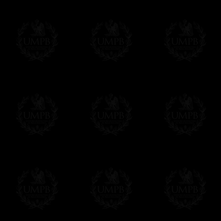
Mon Portrait...
Traité de
Le Comte de Saint-Germain
Vitruve. A
La Très Sainte Trinosophie
bien basti
1° siècle a