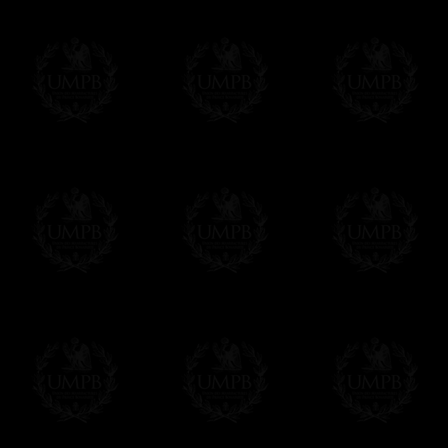
L'Ordre des Franc-Maçons
Le Sceau
Trahi.
Divulgatio
Divulgation. 1745.
L'Ecole des Franc-Maçons
Le Manusc
Divulgation. 1758
Divulgatio
Louis-Claude de Saint-Martin
Louis-Cla