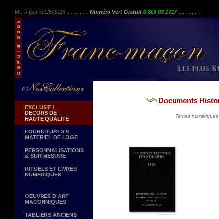
Mis à jour le 1/8/2026 ...............
Numéro Vert Gratuit
0 805 03 1717
...............
Documents Histor
EXCLUSIF !
DECORS DE
Textes numériques 
HAUTE QUALITE
FOURNITURES &
MATERIEL DE LOGE
PERSONNALISATIONS
& SUR MESURE
RITUELS ET LIVRES
NUMERIQUES
OEUVRES D'ART
MACONNIQUES
TABLIERS ANCIENS