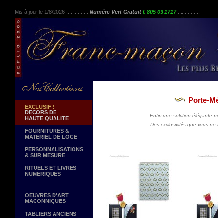
Mis à jour le 1/8/2026 ...............
Numéro Vert Gratuit
0 805 03 1717
...............
Porte-Mé
EXCLUSIF !
DECORS DE
Enfin une solution élégante po
HAUTE QUALITE
Des exclusivités que vous ne 
FOURNITURES &
MATERIEL DE LOGE
PERSONNALISATIONS
& SUR MESURE
RITUELS ET LIVRES
NUMERIQUES
OEUVRES D'ART
MACONNIQUES
TABLIERS ANCIENS